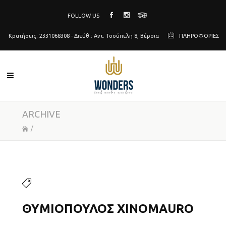
FOLLOW US
Κρατήσεις: 2331068308 - Διεύθ.: Αντ. Τσούπελη 8, Βέροια
ΠΛΗΡΟΦΟΡΙΕΣ
ARCHIVE
/
ΘΥΜΙΌΠΟΥΛΟΣ XINOMAURO