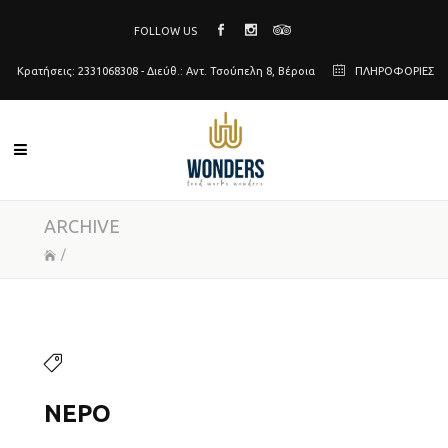
FOLLOW US
Κρατήσεις: 2331068308 - Διεύθ.: Αντ. Τσούπελη 8, Βέροια
ΠΛΗΡΟΦΟΡΙΕΣ
ARCHIVE
/
ΝΕΡΌ