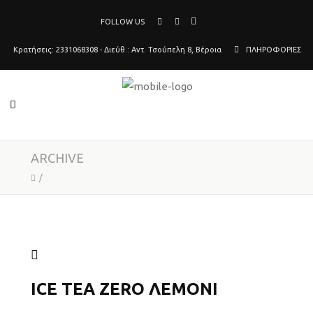
FOLLOW US
Κρατήσεις: 2331068308 - Διεύθ.: Αντ. Τσούπελη 8, Βέροια
ΠΛΗΡΟΦΟΡΙΕΣ
ARCHIVE
/
ICE TEA ZERO ΛΕΜΌΝΙ