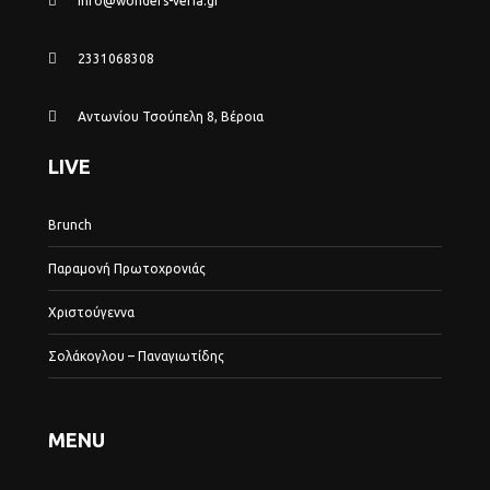
info@wonders-veria.gr
2331068308
Αντωνίου Τσούπελη 8, Βέροια
LIVE
Brunch
Παραμονή Πρωτοχρονιάς
Χριστούγεννα
Σολάκογλου – Παναγιωτίδης
MENU