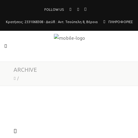
FOLLOW US
Κρατήσεις: 2331068308 - Διεύθ.: Αντ. Τσούπελη 8, Βέροια
ΠΛΗΡΟΦΟΡΙΕΣ
ARCHIVE
/